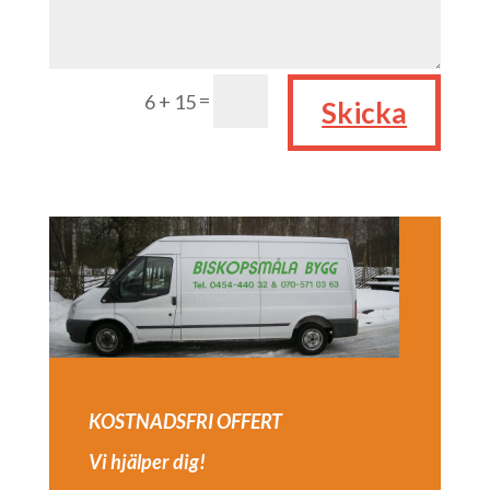
=
6 + 15
Skicka
KOSTNADSFRI OFFERT
Vi hjälper dig!