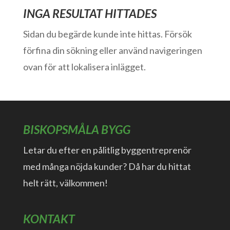
INGA RESULTAT HITTADES
Sidan du begärde kunde inte hittas. Försök
förfina din sökning eller använd navigeringen
ovan för att lokalisera inlägget.
BISKOPSMÅLA BYGG
Letar du efter en pålitlig byggentreprenör
med många nöjda kunder? Då har du hittat
helt rätt, välkommen!
KONTAKT