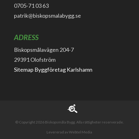
0705-71 03 63
patrik@biskopsmalabygg.se
ADRESS
Biskopsmålavägen 204-7
29391 Olofström
Sitemap Byggföretag Karlshamn
© Copyright 2026 Biskopsmåla Bygg. Alla rättigheter reserverade.
Levererad av Webtel Media